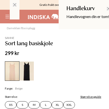
Gratis frakt over 999KR
Handlekurv
Handlevognen din er tom
(
0
)
Dameklær
/
Basisplagg
Bestselger
SANNE
Sort lang basiskjole
299 kr
Farge
:
Beige
OPPER
Størrelse
:
Størrelsesguide
XS
S
M
L
XL
XXL