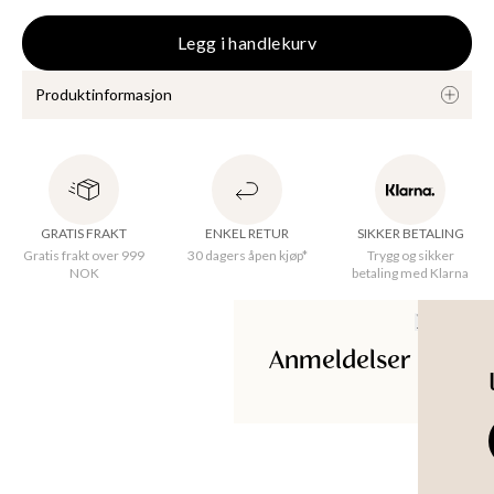
KKER
Legg i handlekurv
Produktinformasjon
Enkel og komfortabel kjole i elastisk stoff. Ideell under kjoler 
og tunikaer. 
GRATIS FRAKT
ENKEL RETUR
SIKKER BETALING
Gratis frakt over 999
30 dagers åpen kjøp*
Trygg og sikker
NOK
betaling med Klarna
Opprinnelsesland
:
India
Ermedetaljer
:
Sleeveless
Kvalitet
:
High quality viscose stretch jersey
Materiale
:
90% Viscose, 10% Elastane
Anmeldelser
Maskinvask 30°C skånsom syklus