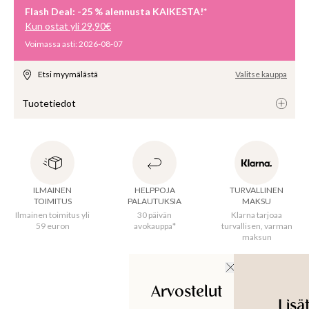
Flash Deal: -25 % alennusta KAIKESTA!*
USET
Kun ostat yli 29,90€
Voimassa asti
:
2026-08-07
Etsi myymälästä
Valitse kauppa
Tuotetiedot
ILMAINEN
HELPPOJA
TURVALLINEN
Alkuperämaa
:
Kiina
TOIMITUS
PALAUTUKSIA
MAKSU
Ilmainen toimitus yli
30 päivän
Klarna tarjoaa
59 euron
avokauppa*
turvallisen, varman
Tuotetunnus
:
110426820WHITE
maksun
Arvostelut
Sa
Lisä