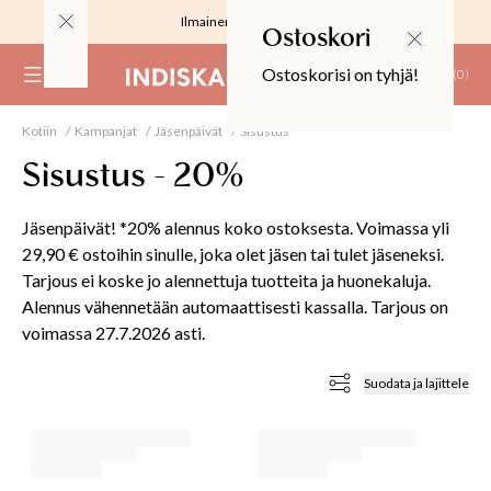
Ilmainen toimitus 59 €
Ostoskori
Ostoskorisi on tyhjä!
(
0
)
Kotiin
Kampanjat
Jäsenpäivät
Sisustus
RJOUS
Sisustus - 20%
Jäsenpäivät! *20% alennus koko ostoksesta. Voimassa yli
29,90 € ostoihin sinulle, joka olet jäsen tai tulet jäseneksi.
Tarjous ei koske jo alennettuja tuotteita ja huonekaluja.
ALIINAT
Alennus vähennetään automaattisesti kassalla. Tarjous on
voimassa 27.7.2026 asti.
T
IT
Suodata ja lajittele
T
EET JA KORTIT
EET JA KYNTTILÄT