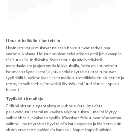
Housut kaikkiin tilanteisiin
Hyvin istuvat ja mukavat naisten housut ovat tärkeä osa
vaatevalikoimaa. Housut sopivat sekä arkeen että juhlavampiin
tilaisuuksiin. Indiskalta löydät housuja miellyttävistä
materiaaleista ja ajattomilla leikkauksilla, jotka on suunniteltu
istumaan täydellisesti ja jotka sekä näyttävät että tuntuvat
tyylikkäiltä. Valitse klassisten mallien, trendikkäiden siluettien ja
rentojen vaihtoehtojen väliltä löytääksesi juuri sinulle sopivat
housut.
Tyylikkäitä malleja
Piditpä sitten eleganteista pukuhousuista, ilmavista
pellavahousuista tai mukavista arkihousuista – meiltä löytyy
vaihtoehtoja jokaiseen tyyliin. Klassiset farkut ovat aina varma
valinta – ne näyttävät hyviltä niin kauluspaidan ja bleiserin kuin
yksinkertaisen t-paidankin kanssa. Lämpimämpinä päivinä