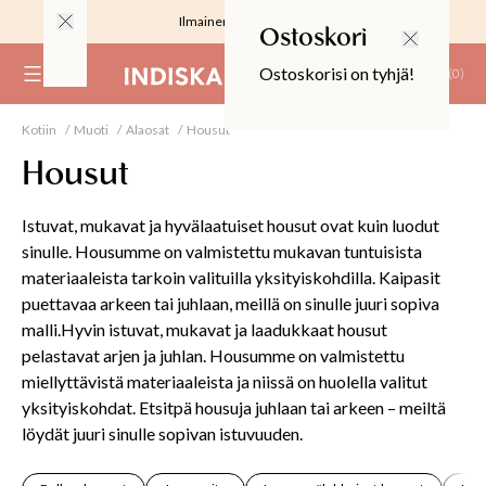
Ilmainen toimitus 59 €
Ostoskori
Ostoskorisi on tyhjä!
(
0
)
Kotiin
Muoti
Alaosat
Housut
RJOUS
Housut
Istuvat, mukavat ja hyvälaatuiset housut ovat kuin luodut
sinulle. Housumme on valmistettu mukavan tuntuisista
materiaaleista tarkoin valituilla yksityiskohdilla. Kaipasit
ALIINAT
puettavaa arkeen tai juhlaan, meillä on sinulle juuri sopiva
malli.Hyvin istuvat, mukavat ja laadukkaat housut
T
IT
pelastavat arjen ja juhlan. Housumme on valmistettu
miellyttävistä materiaaleista ja niissä on huolella valitut
yksityiskohdat. Etsitpä housuja juhlaan tai arkeen – meiltä
T
löydät juuri sinulle sopivan istuvuuden.
EET JA KORTIT
EET JA KYNTTILÄT