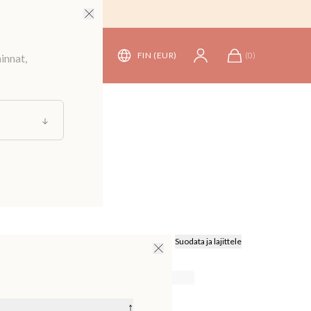
FIN (EUR)
(
0
)
innat,
Suodata ja lajittele
↑