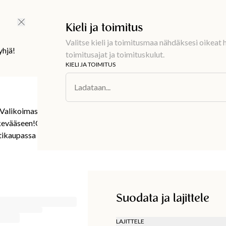
Ilmainen toimitus 59 €
Kieli ja toimitus
Valitse kieli ja toimitusmaa nähdäksesi oikeat h
yhjä!
toimitusajat ja toimituskulut.
KIELI JA TOIMITUS
Ladataan...
 Valikoimassa mekkoja, puseroita, neuleita ja
 kevääseen!Osta suosikkisi ennen kuin joku muu
ikaupassa niin kauan kuin varastoa riittää.
Suodata ja lajittele
LAJITTELE