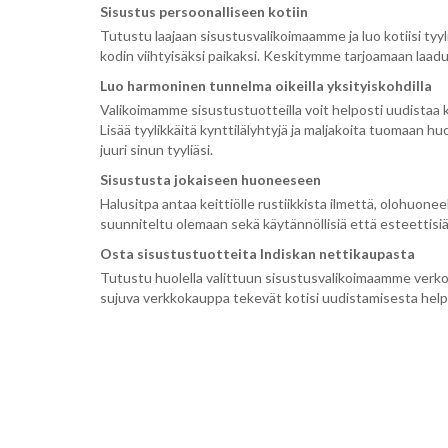
Sisustus persoonalliseen kotiin
Tutustu laajaan sisustusvalikoimaamme ja luo kotiisi tyyli
kodin viihtyisäksi paikaksi. Keskitymme tarjoamaan laadu
Luo harmoninen tunnelma oikeilla yksityiskohdilla
Valikoimamme sisustustuotteilla voit helposti uudistaa kot
Lisää tyylikkäitä kynttilälyhtyjä ja maljakoita tuomaan hu
juuri sinun tyyliäsi.
Sisustusta jokaiseen huoneeseen
Halusitpa antaa keittiölle rustiikkista ilmettä, olohu
suunniteltu olemaan sekä käytännöllisiä että esteettisiä, 
Osta sisustustuotteita Indiskan nettikaupasta
Tutustu huolella valittuun sisustusvalikoimaamme verkos
sujuva verkkokauppa tekevät kotisi uudistamisesta helppo