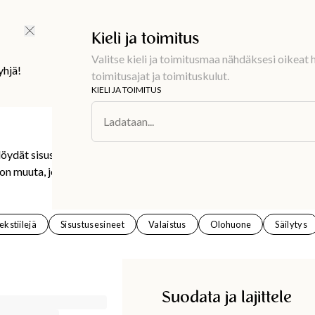
Ilmainen toimitus 59 €
Kieli ja toimitus
Valitse kieli ja toimitusmaa nähdäksesi oikeat h
yhjä!
toimitusajat ja toimituskulut.
KIELI JA TOIMITUS
Ladataan...
ydät sisustusta jokaiseen huoneeseen. Tyynyjä,
ljon muuta, jotka tuovat kotiisi lämpöä ja viihtyisää
ekstiilejä
Sisustusesineet
Valaistus
Olohuone
Säilytys
Suodata ja lajittele