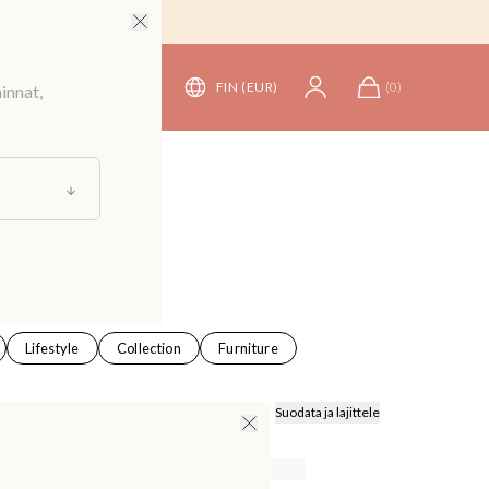
FIN (EUR)
(
0
)
innat,
Lifestyle
Collection
Furniture
Suodata ja lajittele