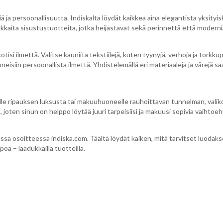
ä ja persoonallisuutta. Indiskalta löydät kaikkea aina elegantista yksityis
kkaita sisustustuotteita, jotka heijastavat sekä perinnettä että moderni
isi ilmettä. Valitse kauniita tekstiilejä, kuten tyynyjä, verhoja ja torkku
oneisiin persoonallista ilmettä. Yhdistelemällä eri materiaaleja ja värejä
oneelle ripauksen luksusta tai makuuhuoneelle rauhoittavan tunnelman, v
joten sinun on helppo löytää juuri tarpeisiisi ja makuusi sopivia vaihtoeh
sa osoitteessa indiska.com. Täältä löydät kaiken, mitä tarvitset luodaks
a – laadukkailla tuotteilla.