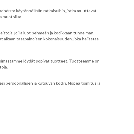
kohdista käytännöllisiin ratkaisuihin, jotka muuttavat
a muotoilua.
peittoja, joilla luot pehmeän ja kodikkaan tunnelman.
 saat aikaan tasapainoisen kokonaisuuden, joka heijastaa
alikoimastamme löydät sopivat tuotteet. Tuotteemme on
toja.
esi persoonallisen ja kutsuvan kodin. Nopea toimitus ja