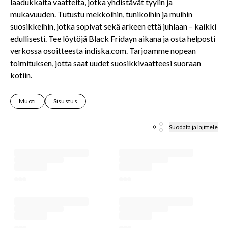
laadukkaita vaatteita, jotka yhdistävät tyylin ja
mukavuuden. Tutustu mekkoihin, tunikoihin ja muihin
USET
suosikkeihin, jotka sopivat sekä arkeen että juhlaan – kaikki
edullisesti. Tee löytöjä Black Fridayn aikana ja osta helposti
verkossa osoitteesta indiska.com. Tarjoamme nopean
toimituksen, jotta saat uudet suosikkivaatteesi suoraan
kotiin.
Muoti
Sisustus
Suodata ja lajittele