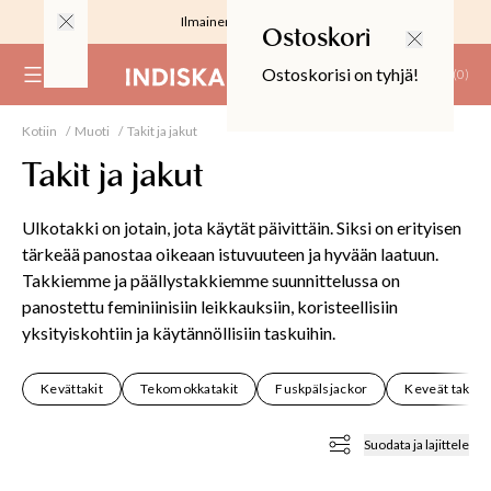
Ilmainen toimitus 59 €
Ostoskori
Ostoskorisi on tyhjä!
(
0
)
Kotiin
Muoti
Takit ja jakut
RJOUS
Takit ja jakut
Ulkotakki on jotain, jota käytät päivittäin. Siksi on erityisen
tärkeää panostaa oikeaan istuvuuteen ja hyvään laatuun.
Takkiemme ja päällystakkiemme suunnittelussa on
ALIINAT
panostettu feminiinisiin leikkauksiin, koristeellisiin
yksityiskohtiin ja käytännöllisiin taskuihin.
T
IT
Kevättakit
Tekomokkatakit
Fuskpälsjackor
Keveät takit
T
EET JA KORTIT
Suodata ja lajittele
EET JA KYNTTILÄT