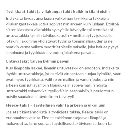
Tyylikkäät takit ja villakangastakit kaikkiin tilanteisiin
Indiskalta löydät aina laajan valikoiman tyylikkäitä takkeja ja
villakangastakkeja, jotka sopivat niin arkeen kuin juhlaan. Etsitpä
sitten klassista villatakkia syksyisille kävelyille tai trendikästä
untuvatakkia kylmiin talvikuukausiin – meiltä löytyy jokaiselle
jotakin. Takkimme yhdistävät tyylin ja toiminnallisuuden ja ne
ovatkin varma valinta muotitietoiselle naiselle, joka haluaa pysyä
lämpimänä ja tyylikkäänä vuoden jokaisena päivänä.
Untuvatakit talven kylmiin päiviin
Kun lämpötila laskee, lämmin untuvatakki on ehdoton. Indiskalta
löydät untuvatakkeja, jotka eivät ainoastaan suojaa kylmältä, vaan
ovat myös tyylikkäitä. Valitse eri mallien ja värien joukosta niin
arkeen kuin juhlavampiin tilaisuuksiin sopiva malli. Yhdistä
untuvatakki esimerkiksi tyylikkäisiin saappaisiin ja neulottuun
huiviin saadaksesi täydellinen talvityyli.
Fleece-takit – täydellinen valinta arkeen ja ulkoiluun
Jos etsit käytännöllistä ja tyylikästä takkia, fleece-takki on
erinomainen valinta. Fleece-takkimme tarjoavat lämpöä ja
mukavuutta, ja ne sopivat täydellisesti aktiiviseen arkeen tai