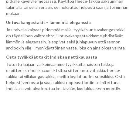
pitkälle kävelylle metsässä. Käytitpä fleece-takkia paksumman
takin alla tai sellaisenaan, se mukautuu helposti sään ja toiminnan
mukaan.
Untuvakangastakit – lämmintä eleganssia
Jos talvella kaipaat pidempää mallia, tyylikäs untuvakangastakki
on täydellinen vaihtoehto. Untuvakangastakkimme yhdistävät
lämmön ja eleganssin, ja sopivat sekä juhlapuvun että rennon
arkilookin ylle – monikäyttöinen vaate, joka on aina oikea valinta.
Osta tyylikkäät takit Indiskan nettikaupasta
Tutustu laajaan valikoimaamme tyylikkäitä naisten takkeja
osoitteessa indiska.com. Etsitpä sitten untuvatakkia, fleece-
takkia tai villakangastakkia, meiltä löydät uudet suosikkisi. Osta
helposti verkosta ja saat takkisi nopeasti kotiin toimitettuna.
Indiskalla voit aina luottaa kestävään, laadukkaaseen muotiin.