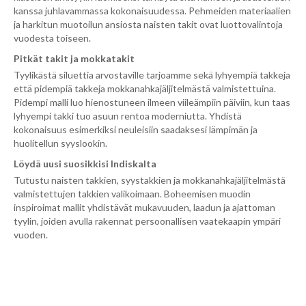
kanssa juhlavammassa kokonaisuudessa. Pehmeiden materiaalien
ja harkitun muotoilun ansiosta naisten takit ovat luottovalintoja
vuodesta toiseen.
Pitkät takit ja mokkatakit
Tyylikästä siluettia arvostaville tarjoamme sekä lyhyempiä takkeja
että pidempiä takkeja mokkanahkajäljitelmästä valmistettuina.
Pidempi malli luo hienostuneen ilmeen viileämpiin päiviin, kun taas
lyhyempi takki tuo asuun rentoa moderniutta. Yhdistä
kokonaisuus esimerkiksi neuleisiin saadaksesi lämpimän ja
huolitellun syyslookin.
Löydä uusi suosikkisi Indiskalta
Tutustu naisten takkien, syystakkien ja mokkanahkajäljitelmästä
valmistettujen takkien valikoimaan. Boheemisen muodin
inspiroimat mallit yhdistävät mukavuuden, laadun ja ajattoman
tyylin, joiden avulla rakennat persoonallisen vaatekaapin ympäri
vuoden.