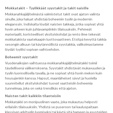
Mokkatakit – Tyylikkäät syystakit ja takit naisille
Mokkanahkajäljitelmästä valmistetut takit ovat ajaton valinta
sinulle, joka haluat yhdistää boheemin tyylin ja modernin
eleganssin. Indiskalta löydät naisten takkeja, jotka sopivat yhtä
hyvin arkeen kuin juhlavampiinkin tilaisuuksiin. Pehmeät
materiaalit, koristeelliset yksityiskohdat ja rento ilme tekevät
mokkatakista vaatekaapin luottovaatteen. Etsitpä kevyttä takkia
sesongin alkuun tai käytännöllistä syystakkia, valikoimastamme
löydät tyyliisi sopivan vaihtoehdon.
Boheemit syystakit
Vuodenaikojen vaihtuessa mokkanahkajäljitelmätakki toimii
täydellisenä välikerroksena. Syystakit yhdistävät mukavuuden ja
tyylin luonnollisella tavalla, ja ne sopivat yhtä hyvin mekon kuin
housujenkin kanssa. Hapsut, maanläheiset sävyt ja huolella
suunnitellut yksityiskohdat tuovat vaatteisiin boheemia
tunnelmaa, joka on sekä trendikäs että ajaton.
Naisten takit kaikkiin tilanteisiin
Mokkatakki on monipuolinen vaate, joka mukautuu helposti
erilaisiin tilaisuuksiin. Yhdistä se puseroon tai kauluspaitaan
klassisen arkityylin luomiseksi tai käytä sitä hameen ja asusteiden