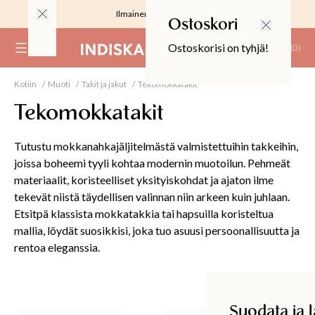
Ilmainen toimitus 59 €
Ostoskori
Ostoskorisi on tyhjä!
(
0
)
Kotiin
Muoti
Takit ja jakut
Tekomokkatakit
RJOUS
Tekomokkatakit
Tutustu mokkanahkajäljitelmästä valmistettuihin takkeihin,
joissa boheemi tyyli kohtaa modernin muotoilun. Pehmeät
materiaalit, koristeelliset yksityiskohdat ja ajaton ilme
ALIINAT
tekevät niistä täydellisen valinnan niin arkeen kuin juhlaan.
Etsitpä klassista mokkatakkia tai hapsuilla koristeltua
T
IT
mallia, löydät suosikkisi, joka tuo asuusi persoonallisuutta ja
rentoa eleganssia.
T
Suodata ja lajittele
EET JA KORTIT
EET JA KYNTTILÄT
Suodata ja la