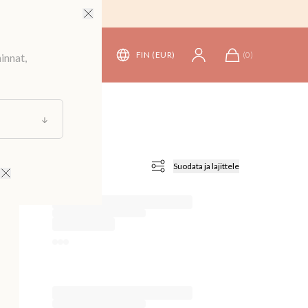
FIN (EUR)
(
0
)
innat,
Suodata ja lajittele