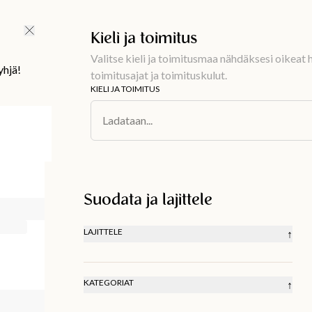
Ilmainen toimitus 59 €
Kieli ja toimitus
Valitse kieli ja toimitusmaa nähdäksesi oikeat h
yhjä!
toimitusajat ja toimituskulut.
KIELI JA TOIMITUS
Ladataan...
Suodata ja lajittele
LAJITTELE
↑
SUOSITELLAAN
ALIN HINTA
KORKEIN HINTA
KATEGORIAT
↑
UUSIN