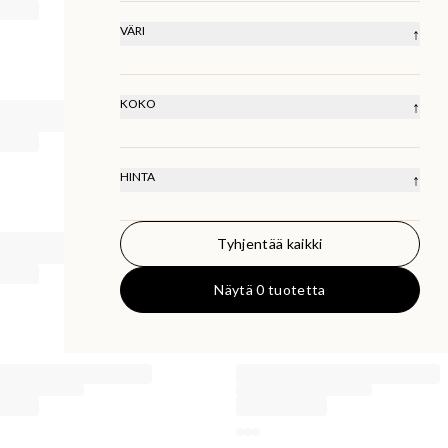
Midi Dresses
Mini Dresses
Maxi Dresses
VÄRI
↑
KOKO
↑
XS
S
M
L
XL
XXL
HINTA
↑
Tyhjentää kaikki
0
KR
50000
KR
Näytä 0 tuotetta