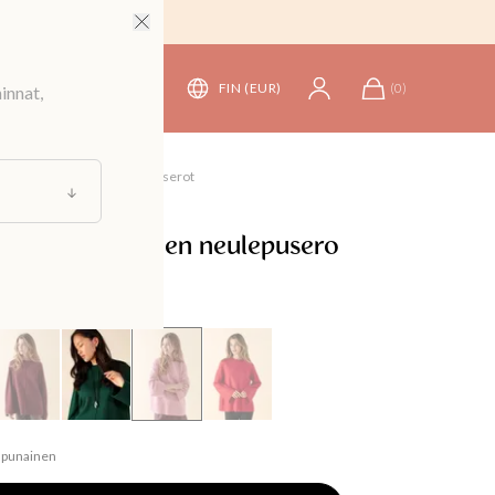
FIN (EUR)
(
0
)
innat,
t vaatteet naisille
/
Neulepuserot
 kaula-aukkoinen neulepusero
npunainen