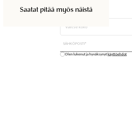
Saatat pitää myös näistä
ETSI KAUPASTA
Valitse koko
Kaikki varastosaldo on arvio.
SÄHKÖPOSTI
*
Olen lukenut ja hyväksynyt
käyttöehdot
Ilmoita minulle
S
OSTA
LÄT
MUOTIUUTUUKSIA