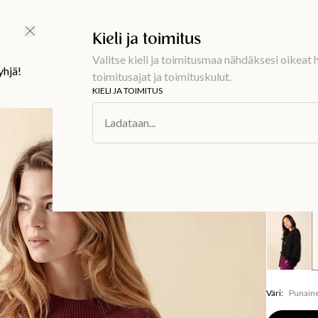
Ilmainen toimitus 59 €
Kieli ja toimitus
Valitse kieli ja toimitusmaa nähdäksesi oikeat h
yhjä!
toimitusajat ja toimituskulut.
KIELI JA TOIMITUS
Muoti
/
Neulee
Ladataan...
LAURA
Korkea
49,99 €
Väri
:
Punain