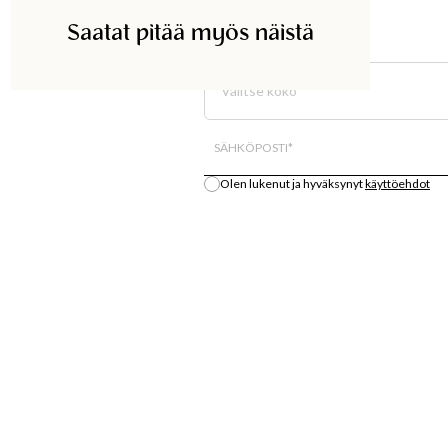
Saatat pitää myös näistä
ETSI KAUPASTA
Valitse koko
Kaikki varastosaldo on arvio.
SÄHKÖPOSTI
*
Olen lukenut ja hyväksynyt
käyttöehdot
Ilmoita minulle
S
OSTA
LÄT
MUOTIUUTUUKSIA