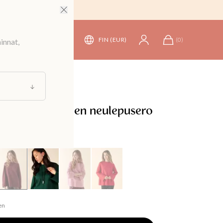
FIN (EUR)
(
0
)
innat,
t ja neuletakit
/
Neuleet
 kaula-aukkoinen neulepusero
en