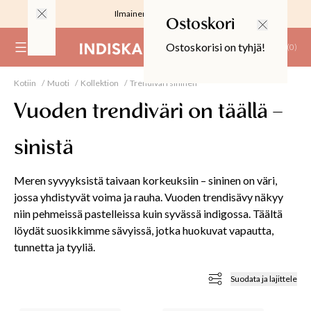
Ilmainen toimitus 59 €
Ostoskori
Ostoskorisi on tyhjä!
(
0
)
Kotiin
Muoti
Kollektion
Trendiväri sininen
RJOUS
Vuoden trendiväri on täällä –
sinistä
Meren syvyyksistä taivaan korkeuksiin – sininen on väri,
ALIINAT
jossa yhdistyvät voima ja rauha. Vuoden trendisävy näkyy
T
niin pehmeissä pastelleissa kuin syvässä indigossa. Täältä
IT
löydät suosikkimme sävyissä, jotka huokuvat vapautta,
tunnetta ja tyyliä.
T
EET JA KORTIT
Suodata ja lajittele
EET JA KYNTTILÄT