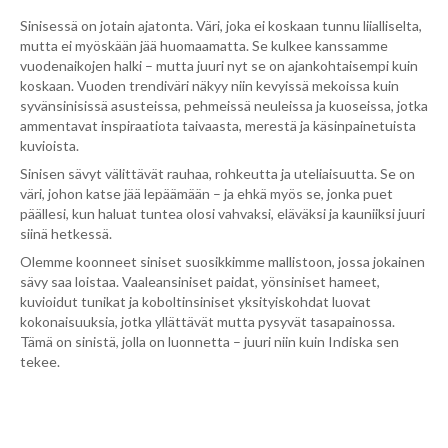
Sinisessä on jotain ajatonta. Väri, joka ei koskaan tunnu liialliselta,
mutta ei myöskään jää huomaamatta. Se kulkee kanssamme
vuodenaikojen halki – mutta juuri nyt se on ajankohtaisempi kuin
koskaan. Vuoden trendiväri näkyy niin kevyissä mekoissa kuin
syvänsinisissä asusteissa, pehmeissä neuleissa ja kuoseissa, jotka
ammentavat inspiraatiota taivaasta, merestä ja käsinpainetuista
kuvioista.
Sinisen sävyt välittävät rauhaa, rohkeutta ja uteliaisuutta. Se on
väri, johon katse jää lepäämään – ja ehkä myös se, jonka puet
päällesi, kun haluat tuntea olosi vahvaksi, eläväksi ja kauniiksi juuri
siinä hetkessä.
Olemme koonneet siniset suosikkimme mallistoon, jossa jokainen
sävy saa loistaa. Vaaleansiniset paidat, yönsiniset hameet,
kuvioidut tunikat ja koboltinsiniset yksityiskohdat luovat
kokonaisuuksia, jotka yllättävät mutta pysyvät tasapainossa.
Tämä on sinistä, jolla on luonnetta – juuri niin kuin Indiska sen
tekee.