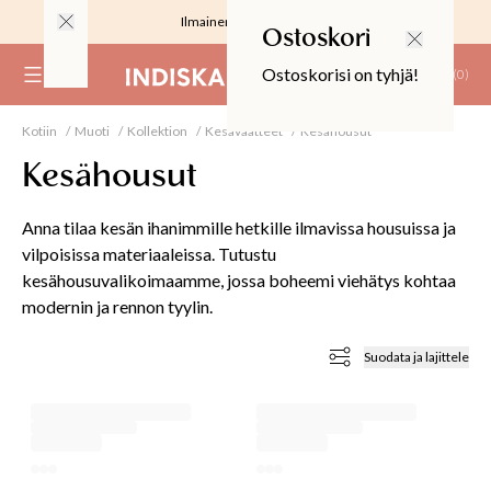
Ilmainen toimitus 59 €
Ostoskori
Ostoskorisi on tyhjä!
(
0
)
Kotiin
Muoti
Kollektion
Kesävaatteet
Kesähousut
RJOUS
Kesähousut
Anna tilaa kesän ihanimmille hetkille ilmavissa housuissa ja
vilpoisissa materiaaleissa. Tutustu
kesähousuvalikoimaamme, jossa boheemi viehätys kohtaa
ALIINAT
modernin ja rennon tyylin.
T
IT
Suodata ja lajittele
T
EET JA KORTIT
EET JA KYNTTILÄT