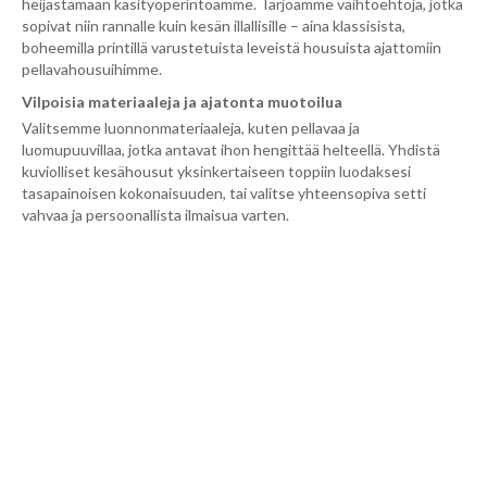
heijastamaan käsityöperintöämme. Tarjoamme vaihtoehtoja, jotka
sopivat niin rannalle kuin kesän illallisille – aina klassisista,
boheemilla printillä varustetuista leveistä housuista ajattomiin
pellavahousuihimme.
Vilpoisia materiaaleja ja ajatonta muotoilua
Valitsemme luonnonmateriaaleja, kuten pellavaa ja
luomupuuvillaa, jotka antavat ihon hengittää helteellä. Yhdistä
kuviolliset kesähousut yksinkertaiseen toppiin luodaksesi
tasapainoisen kokonaisuuden, tai valitse yhteensopiva setti
vahvaa ja persoonallista ilmaisua varten.