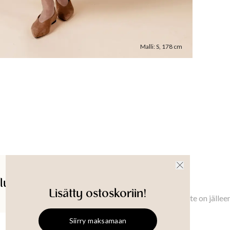
Konepesu 
Malli käy
Malli
:
S
,
178
cm
Vaatteen
XS
:
72.5
Jalan sis
XS
:
72.5
74.5
cm
Tuotetu
lut
Saatavuus myymälässä
Ilmoita minulle
Lisätty ostoskoriin!
Ilmoita minulle, kun tämä tuote on jällee
Siirry maksamaan
LENA