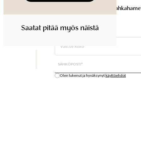
Musta tekonahkahame
LENA
Musta tekonahkahame
Saatat pitää myös näistä
ETSI KAUPASTA
Valitse koko
Kaikki varastosaldo on arvio.
SÄHKÖPOSTI
*
Olen lukenut ja hyväksynyt
käyttöehdot
Ilmoita minulle