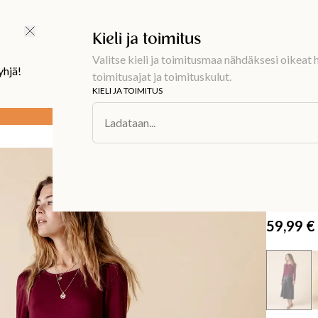
Ilmainen toimitus 59 €
Kieli ja toimitus
Valitse kieli ja toimitusmaa nähdäksesi oikeat h
yhjä!
toimitusajat ja toimituskulut.
KIELI JA TOIMITUS
Osta 3, maksa 2 kaikista perusvaatteista
Voimassa 17.8. klo 23.59 asti.
Ladataan...
Muoti
/
Alaosa
LENA
Musta
59,99 €