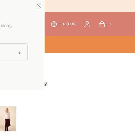
FIN (EUR)
(
0
)
innat,
t
/
Hameet
 tekonahkahame