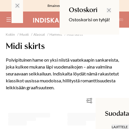
Ilmainen toimitus 59 €
Ostoskori
Ostoskorisi on tyhjä!
(
0
)
Kotiin
Muoti
Alaosat
Hameet
Midi skirts
RJOUS
Midi skirts
Polvipituinen hame on yksi niistä vaatekaapin sankareista,
joka kulkee mukana läpi vuodenaikojen – aina valmiina
seuraavaan seikkailuun. Indiskalta löydät nämä rakastetut
ALIINAT
klassikot uusissa muodoissa, hillitystä romanttisuudesta
leikkisään graafisuuteen.
T
IT
Suodata ja lajittele
Suodata j
T
EET JA KORTIT
EET JA KYNTTILÄT
LAJITTELE