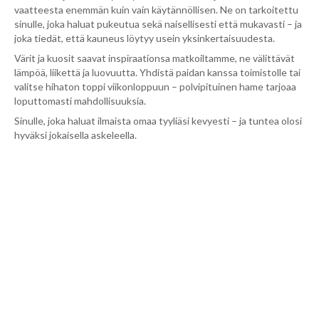
vaatteesta enemmän kuin vain käytännöllisen. Ne on tarkoitettu
sinulle, joka haluat pukeutua sekä naisellisesti että mukavasti – ja
joka tiedät, että kauneus löytyy usein yksinkertaisuudesta.
Värit ja kuosit saavat inspiraationsa matkoiltamme, ne välittävät
lämpöä, liikettä ja luovuutta. Yhdistä paidan kanssa toimistolle tai
valitse hihaton toppi viikonloppuun – polvipituinen hame tarjoaa
loputtomasti mahdollisuuksia.
Sinulle, joka haluat ilmaista omaa tyyliäsi kevyesti – ja tuntea olosi
hyväksi jokaisella askeleella.