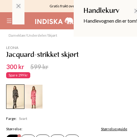
Gratis frakt over 999KR
Handlekurv
Handlevognen din er tom
(
0
)
SALG
Modell
:
S
,
177
cm
Dameklær
/
Underdeler
/
Skjørt
50%
LEONA
Jacquard-strikket skjørt
300 kr
599 kr
Spare
299 kr
OPPER
Farge
:
Svart
Størrelse
:
Størrelsesguide