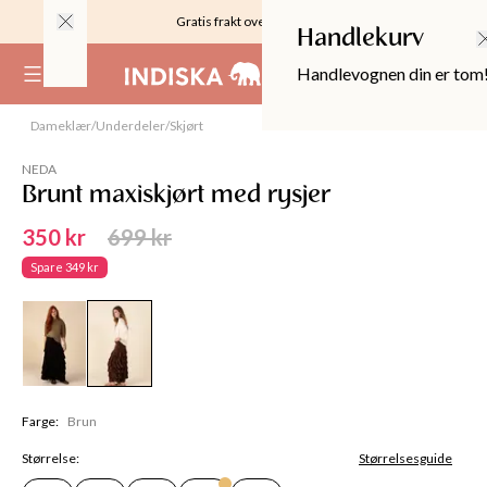
Gratis frakt over 999KR
Handlekurv
Handlevognen din er tom
(
0
)
SALG
Modell
:
S
,
178
cm
Dameklær
/
Underdeler
/
Skjørt
50%
NEDA
Brunt maxiskjørt med rysjer
350 kr
699 kr
Spare
349 kr
OPPER
Farge
:
Brun
Størrelse
:
Størrelsesguide