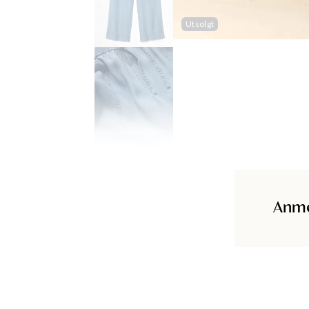
Utsolgt
Anme