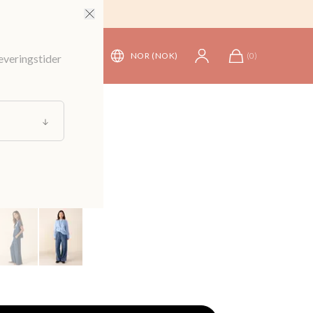
NOR (NOK)
(
0
)
leveringstider
derdeler
/
Bukser
ncel-bukser