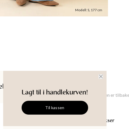
Modellen 
Modell
:
S
,
177
cm
Innvendi
XS
:
78
cm
Produkt-
ldelser
Gi meg beskjed
Lagt til i handlekurven!
Gi meg beskjed når denne varen er tilbake
Til kassen
KIENNA
Blå tencel-bukser