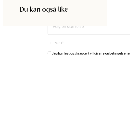
Du kan også like
Velg en størrelse
E-POST
*
Jeg har lest og akseptert
vilkårene og betingelsene
Gi meg beskjed
DISKA
HANDLE
UTIKK
MOTENYHETER
S
KJOLER