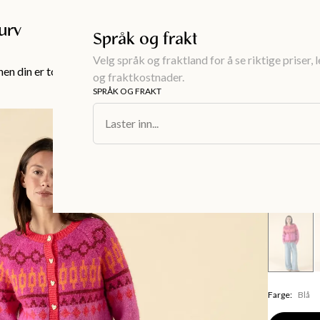
Gratis frakt over 999KR
urv
Språk og frakt
Velg språk og fraktland for å se riktige priser, 
en din er tom!
og fraktkostnader.
SPRÅK OG FRAKT
Dameklær
/
Un
Laster inn...
KIENNA
Blå te
599 kr
Farge
:
Blå