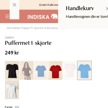
Gratis frakt over 999KR
Handlekurv
Handlevognen din er tom
(
0
)
Dameklær
/
Topper
/
T-skjorter & Bandeau-topper
Utsolgt
GWEN
Puffermet t-skjorte
249 kr
OPPER
Farge
:
Blå