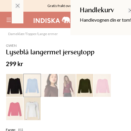
Gratis frakt over 999KR
Handlekurv
Handlevognen din er tom
(
0
)
Dameklær
/
Topper
/
Lange ermer
Utsolgt
GWEN
Lyseblå langermet jerseytopp
299 kr
OPPER
Farge
:
Blå