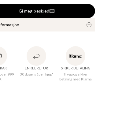
Gi meg beskjed
nformasjon
opp med korte ermer og v-hals. Enkel å style opp 
hengig av anledning. Laget av et mykt og 
iskosestoff.
FRAKT
ENKEL RETUR
SIKKER BETALING
 over 999
30 dagers åpen kjøp*
Trygg og sikker
K
betaling med Klarna
nnelsesland
:
Tyrkia
V-neck
et
:
QualityJersey
ale
:
100% Viscose
sk 30°C skånsom syklus