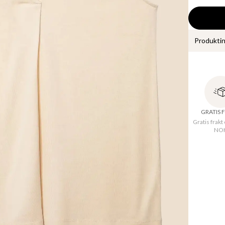
Produkti
Elegant t
og ned av
elastisk v
GRATIS 
Gratis frakt
NO
Oppri
Hals
:
Kvalit
Materi
Maskinva