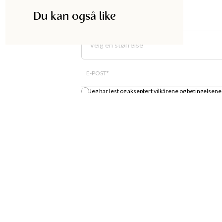
Du kan også like
Velg en størrelse
E-POST
*
Jeg har lest og akseptert
vilkårene og betingelsene
Gi meg beskjed
DISKA
HANDLE
UTIKK
MOTENYHETER
S
KJOLER