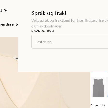
Gratis frakt over 999KR
urv
Språk og frakt
Velg språk og fraktland for å se riktige priser, 
en din er tom!
og fraktkostnader.
SPRÅK OG FRAKT
Dameklær
/
To
Laster inn...
KARLA
Ermelø
139 kr
Spare
60 kr
Farge
:
Hvit