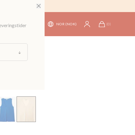
NOR (NOK)
(
0
)
leveringstider
pper
s topp
199 kr