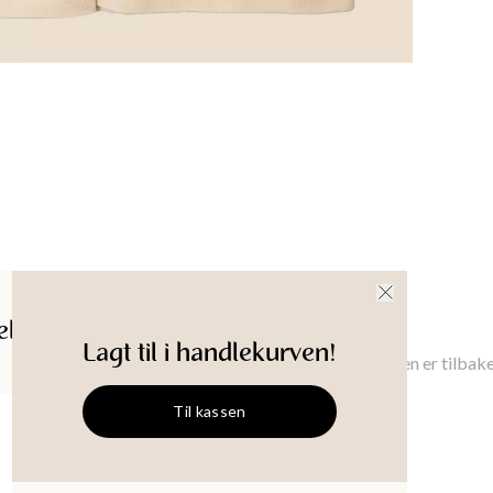
Plagglen
XS
:
58.5
65
cm
Brystbre
XS
:
80
cm
128
cm
Produkt-
ldelser
Gi meg beskjed
Lagt til i handlekurven!
Gi meg beskjed når denne varen er tilbake
Til kassen
KARLA
Ermeløs topp