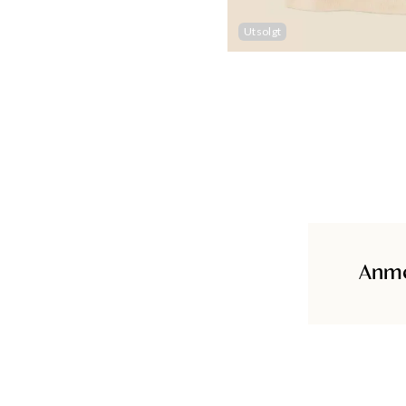
Utsolgt
Anme