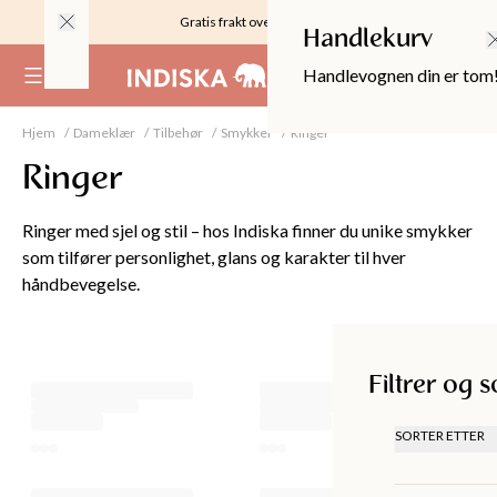
Gratis frakt over 999KR
Handlekurv
Handlevognen din er tom
(
0
)
Hjem
Dameklær
Tilbehør
Smykker
Ringer
Ringer
Ringer med sjel og stil – hos Indiska finner du unike smykker
som tilfører personlighet, glans og karakter til hver
håndbevegelse.
Filtrer og sorter
Filtrer og s
OPPER
SORTER ETTER
ANBEFALT
LAVEST PR