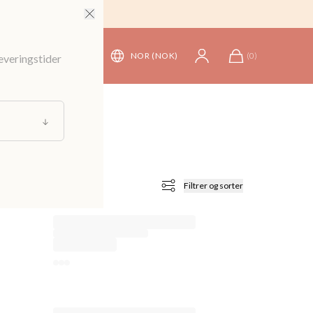
NOR (NOK)
(
0
)
leveringstider
Filtrer og sorter