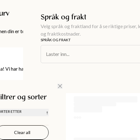
Gratis frakt over 999KR
urv
Språk og frakt
Velg språk og fraktland for å se riktige priser, 
en din er tom!
og fraktkostnader.
SPRÅK OG FRAKT
Laster inn...
! Vi har halskjeder for alle anledninger.
iltrer og sorter
ORTER ETTER
↑
ANBEFALT
LAVEST PRIS
Clear all
HØYEST PRIS