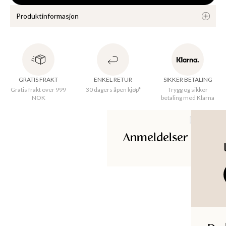
Produktinformasjon
KKER
En sort finstrikket cardigan. Denne stilen har lange ermer, 
ribbede detaljer og knapper foran.

GRATIS FRAKT
ENKEL RETUR
SIKKER BETALING
LENZING™ ECOVERO™ viskosefibre er utvunnet fra 
Gratis frakt over 999
30 dagers åpen kjøp*
Trygg og sikker
bærekraftig tre og tremasse, som kommer fra sertifiserte og 
NOK
betaling med Klarna
kontrollerte kilder. Fibrene er sertifisert med EU Ecolabel til å 
oppfylle høye miljøstandarder. Produksjonen av LENZING™ 
ECOVERO™-fibre genererer opptil 50 % lavere utslipp og 
Anmeldelser
vannpåvirkning sammenlignet med generisk viskose. 
LENZING™ ECOVERO™ er varemerker tilhørende Lenzing 
AG.
Opprinnelsesland
:
Kina
Materiale
:
100% Viscose (LENZING™ ECOVERO™)