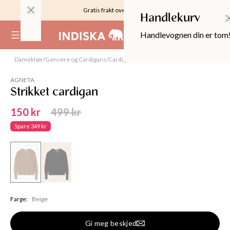
Gratis frakt over 999KR
Handlekurv
Handlevognen din er tom
(
0
)
Dameklær
/
Gensere og Cardigans
/
Cardigans
Utsolgt
AGNETA
Strikket cardigan
150 kr
499 kr
Spare
349 kr
OPPER
Farge
:
Beige
Gi meg beskjed