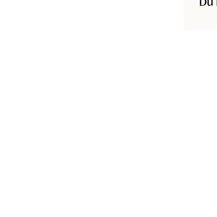
Du 
Produkt-ID
:
241300005BEIGE