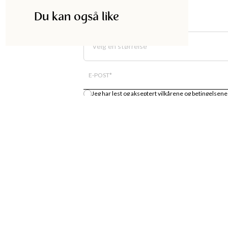
Du kan også like
Velg en størrelse
E-POST
*
Jeg har lest og akseptert
vilkårene og betingelsene
Gi meg beskjed
DISKA
HANDLE
UTIKK
MOTENYHETER
S
KJOLER