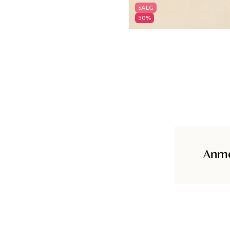
SALG
50%
Anme