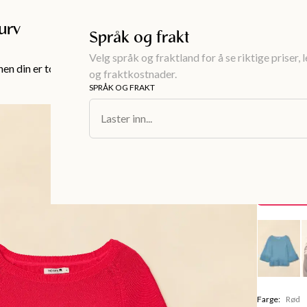
Gratis frakt over 999KR
urv
Språk og frakt
Velg språk og fraktland for å se riktige priser, 
en din er tom!
og fraktkostnader.
SPRÅK OG FRAKT
Dameklær
/
Ge
Laster inn...
ALMA
Strikke
350 kr
Spare
349 kr
Farge
:
Rød