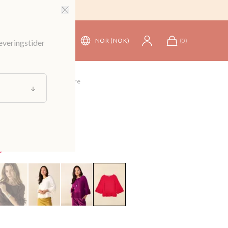
NOR (NOK)
(
0
)
leveringstider
nsere og Cardigans
/
Gensere
t topp
699 kr