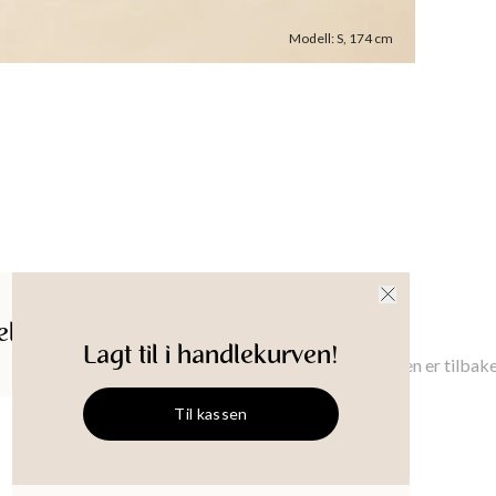
Oppri
Ermede
Modell
:
S
,
174
cm
Hals
:
Kvalit
Materi
CareInst
Modellen 
Plagglen
XS
:
50.5
Brystbre
ldelser
Gi meg beskjed
Lagt til i handlekurven!
XS
:
84
cm
Gi meg beskjed når denne varen er tilbake
Ermeleng
XS
:
44.2
Til kassen
47
cm
ALMA
Strikket topp
Produkt-
Størrelse
:
M