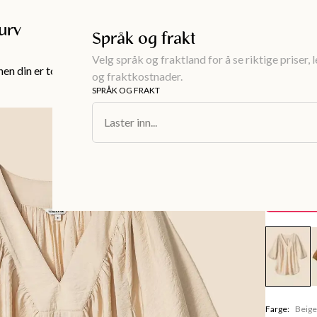
Gratis frakt over 999KR
urv
Språk og frakt
Velg språk og fraktland for å se riktige priser, 
en din er tom!
og fraktkostnader.
SPRÅK OG FRAKT
Dameklær
/
Bl
Laster inn...
ALLEGRA
Ensfar
180 kr
Spare
419 kr
Farge
:
Beig