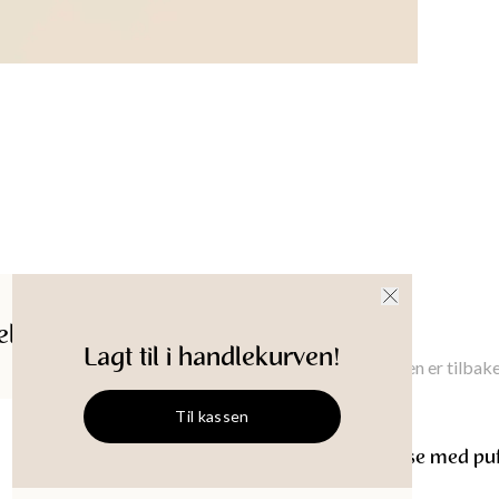
Materi
16% Nylo
Plagglen
XS
:
68.9
Brystbre
XS
:
90
cm
Produkt-
ldelser
Gi meg beskjed
Lagt til i handlekurven!
Gi meg beskjed når denne varen er tilbake
Til kassen
ALLEGRA
Ensfarget bluse med pu
Størrelse
:
XS