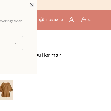
NOR (NOK)
(
0
)
leveringstider
user og skjorter
/
Bluser
get bluse med puffermer
599 kr
e