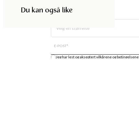
Du kan også like
Velg en størrelse
E-POST
*
Jeg har lest og akseptert
vilkårene og betingelsene
Gi meg beskjed
DISKA
HANDLE
UTIKK
MOTENYHETER
S
KJOLER