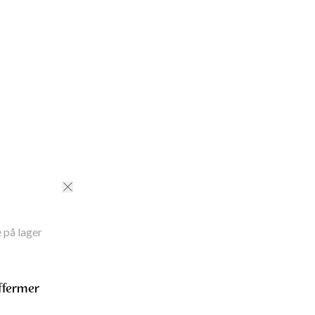
ale
:
84% Viscose (LENZING™ ECOVERO™),
n
gde
cm
S
:
71
cm
M
:
72.6
cm
L
:
75.2
cm
XL
:
77.2
cm
dde
S
:
98
cm
M
:
106
cm
L
:
114
cm
XL
:
126
cm
ID
:
241100015BEIGE
 på lager
ffermer