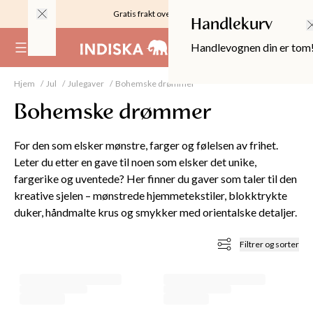
Gratis frakt over 999KR
Handlekurv
Handlevognen din er tom
(
0
)
Hjem
Jul
Julegaver
Bohemske drømmer
Bohemske drømmer
For den som elsker mønstre, farger og følelsen av frihet.
Leter du etter en gave til noen som elsker det unike,
fargerike og uventede? Her finner du gaver som taler til den
kreative sjelen – mønstrede hjemmetekstiler, blokktrykte
duker, håndmalte krus og smykker med orientalske detaljer.
Filtrer og sorter
OPPER