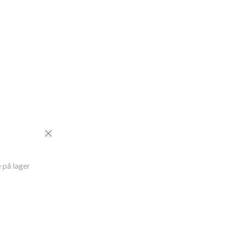
tle Cycle Machine Wash
ID
:
190100869CORAL STRIPE
 på lager