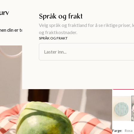
Gratis frakt over 999KR
urv
Språk og frakt
Velg språk og fraktland for å se riktige priser, 
en din er tom!
og fraktkostnader.
SPRÅK OG FRAKT
Interiør
/
Tekst
Laster inn...
OUTDOOR
Vokset 
60 kr
Spare
139 kr
Farge
:
Rosa