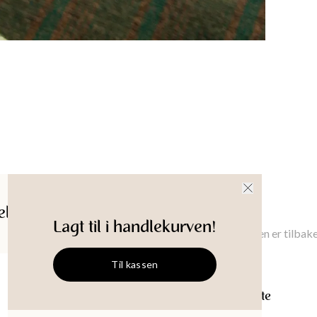
30°C Gen
Produkt-
ldelser
Gi meg beskjed
Lagt til i handlekurven!
Gi meg beskjed når denne varen er tilbake
Til kassen
OUTDOOR
Vokset sittepute