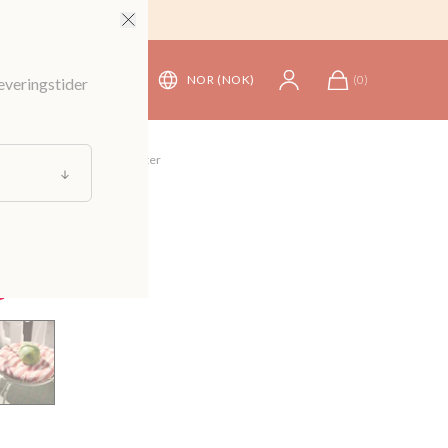
NOR (NOK)
(
0
)
leveringstider
iler
/
Puter
/
Puffer og sitteputer
sittepute
199 kr