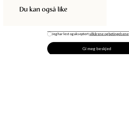
Du kan også like
E-POST
*
Jeg har lest og akseptert
vilkårene og betingelsene
Gi meg beskjed
DISKA
HANDLE
UTIKK
MOTENYHETER
S
KJOLER