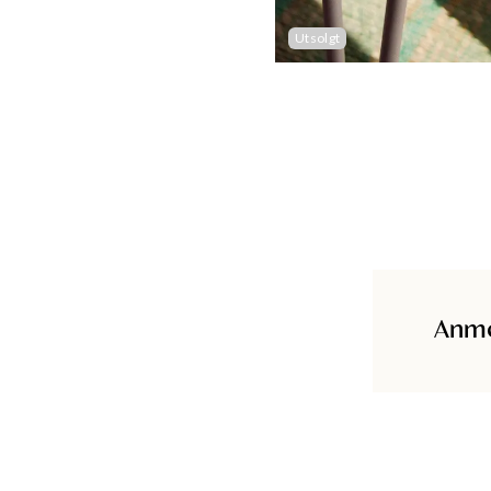
Utsolgt
Anme