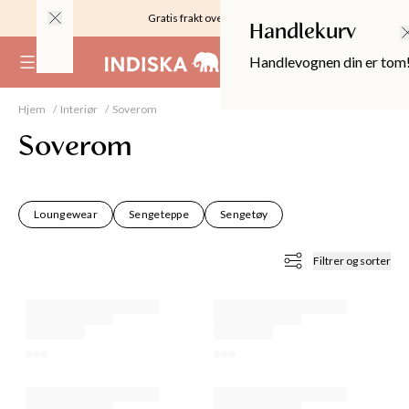
Gratis frakt over 999KR
Handlekurv
Handlevognen din er tom
(
0
)
Hjem
Interiør
Soverom
Soverom
Loungewear
Sengeteppe
Sengetøy
Filtrer og sorter
OPPER