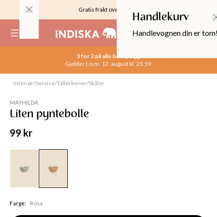
Gratis frakt over 999KR
Handlekurv
Handlevognen din er tom
(
0
)
3 for 2 på alle basisplagg
Gjelder t.o.m. 17. august kl. 23.59.
Interiør
/
Servise
/
Tallerkener
/
Skåler
MATHILDA
Liten pyntebolle
99 kr
OPPER
Farge
:
Rosa