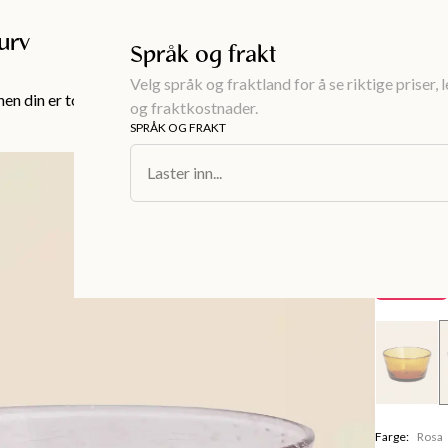
Gratis frakt over 999KR
urv
Språk og frakt
Velg språk og fraktland for å se riktige priser, 
en din er tom!
og fraktkostnader.
SPRÅK OG FRAKT
Interiør
/
Serv
Laster inn...
ANVI
Glassb
65 kr
Spare
64 kr
Farge
:
Rosa