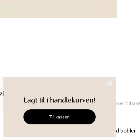
ldelser
Gi meg beskjed
Lagt til i handlekurven!
Gi meg beskjed når denne varen er tilbake
Til kassen
ANVI
Glassbolle med bobler