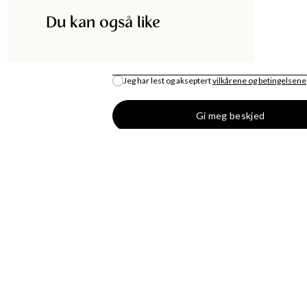
Du kan også like
E-POST
*
Jeg har lest og akseptert
vilkårene og betingelsene
Gi meg beskjed
DISKA
HANDLE
UTIKK
MOTENYHETER
S
KJOLER