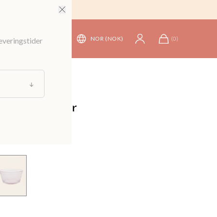
NOR (NOK)
(
0
)
leveringstider
ise
/
Tallerkener
/
Skåler
olle med bobler
129 kr