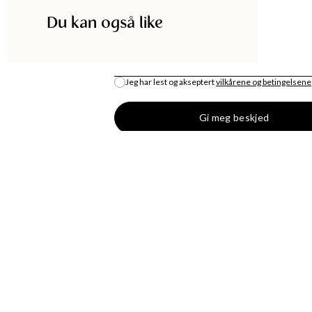
Du kan også like
E-POST
*
Jeg har lest og akseptert
vilkårene og betingelsene
Gi meg beskjed
DISKA
HANDLE
UTIKK
MOTENYHETER
S
KJOLER