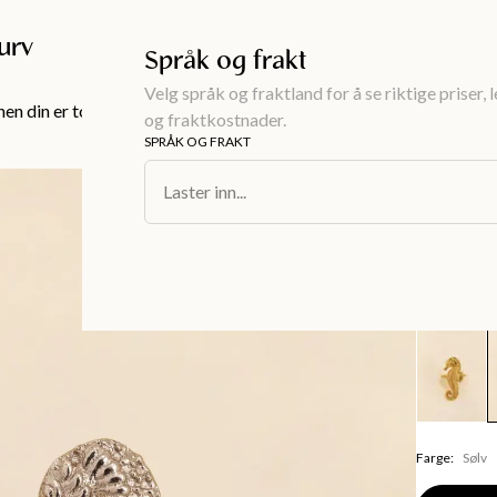
Gratis frakt over 999KR
urv
Språk og frakt
Velg språk og fraktland for å se riktige priser, 
en din er tom!
og fraktkostnader.
SPRÅK OG FRAKT
Interiør
/
Serv
Laster inn...
SEAHORSE
Dekorat
59 kr
Farge
:
Sølv