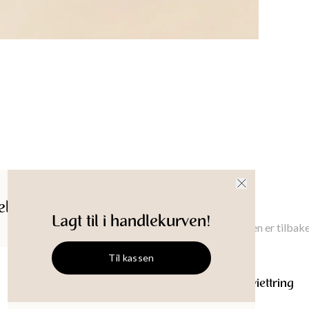
Produkt-
ldelser
Gi meg beskjed
Lagt til i handlekurven!
Gi meg beskjed når denne varen er tilbake
Til kassen
SEAHORSE
Dekorativ serviettring
Størrelse
:
Onesize