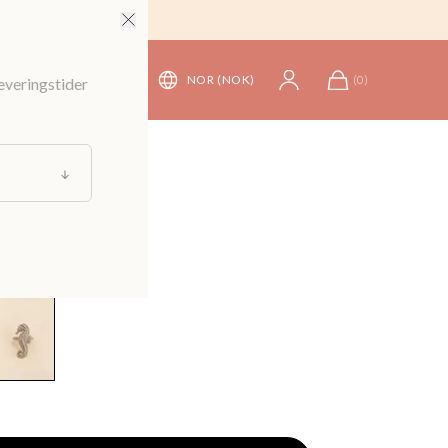
NOR (NOK)
(
0
)
leveringstider
ise
/
Serviettringer
iv serviettring