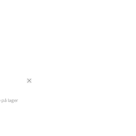
ID
:
190100942SILVER
 på lager