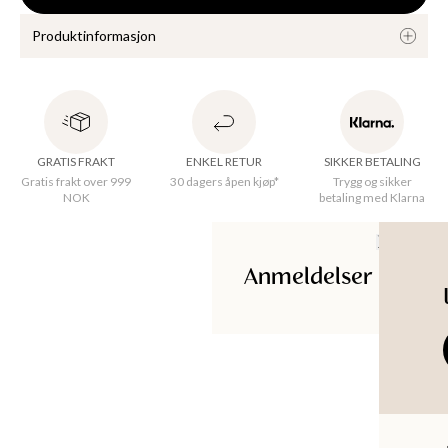
KKER
Produktinformasjon
Ensfarget kjøkkenhåndkle med vaffelmønster i bomull og lin. 
Tilgjengelig i flere farger. 
GRATIS FRAKT
ENKEL RETUR
SIKKER BETALING
Gratis frakt over 999
30 dagers åpen kjøp*
Trygg og sikker
NOK
betaling med Klarna
Opprinnelsesland
:
India
Materiale
:
70% Cotton, 30% Linen (Organic)
Anmeldelser
Plagglengde
Brystbredde
Innvendig benlengde
Ermelengde
Produkt-ID
:
232720003PETROL