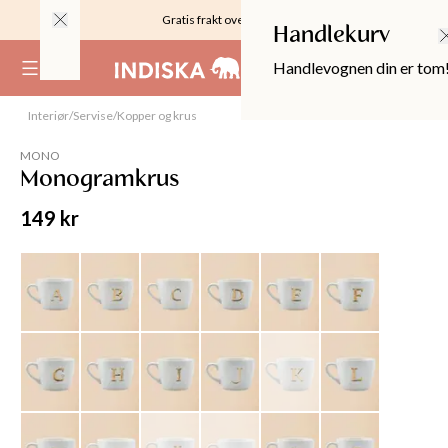
Gratis frakt over 999KR
Handlekurv
Handlevognen din er tom
(
0
)
Interiør
/
Servise
/
Kopper og krus
Utsolgt
MONO
Monogramkrus
149 kr
OPPER