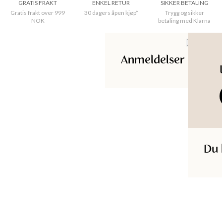
GRATIS FRAKT
ENKEL RETUR
SIKKER BETALING
noen du elsker! 
Gratis frakt over 999
30 dagers åpen kjøp*
Trygg og sikker
NOK
betaling med Klarna
Diameter
:
10.5cm cm
Høyde
:
8cm cm
Anmeldelser
Opprinnelsesland
:
Kina
Materiale
:
100% Stoneware
Matsikker, Kun håndvask, Ikke i mikrobølgeovn.
Produkt-ID
:
110519823U
Du 