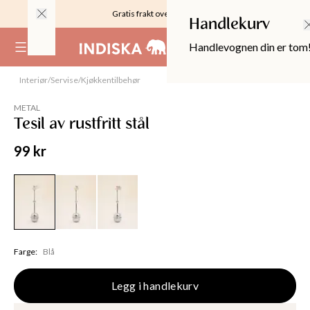
Gratis frakt over 999KR
Handlekurv
Handlevognen din er tom
(
0
)
Interiør
/
Servise
/
Kjøkkentilbehør
METAL
Tesil av rustfritt stål
99 kr
Farge
:
Blå
OPPER
Legg i handlekurv