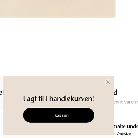
hjemmet 
Diame
Oppri
Materi
Wipe with
Produkt-
ldelser
Gi meg beskjed
Lagt til i handlekurven!
Gi meg beskjed når denne varen e
Til kassen
KIYANA
Håndmalte under
Størrelse
:
Onesize