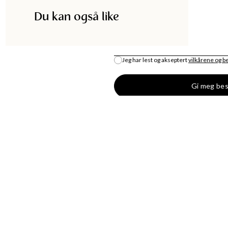
Du kan også like
E-POST
*
Jeg har lest og akseptert
vilkårene og b
Gi meg bes
DISKA
HANDLE
UTIKK
MOTENYHETER
S
KJOLER