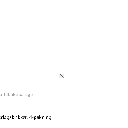
som kombinerer funksjon med ekte håndverk.
ter
:
8.7 cm
nnelsesland
:
India
ale
:
100% MDF-wood
 Dry cloth
ID
:
190100944LOTUS
r tilbake på lager
lagsbrikker, 4-pakning