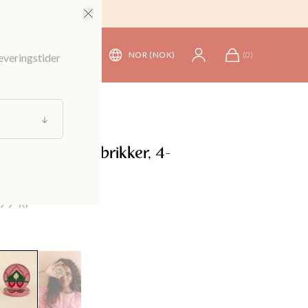
NOR (NOK)
(
0
)
leveringstider
ise
/
Kjøkkentilbehør
lte underlagsbrikker, 4-
g
99 kr