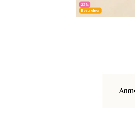
25%
Bestselger
Anme