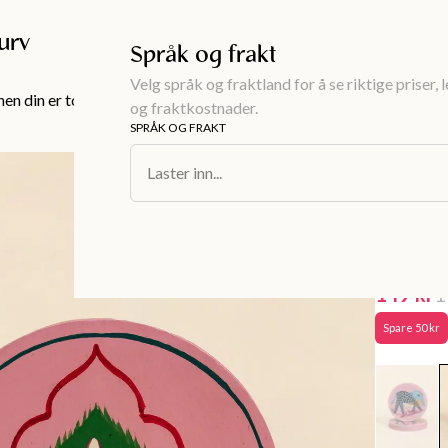
Gratis frakt over 999KR
urv
Språk og frakt
Velg språk og fraktland for å se riktige priser, 
en din er tom!
og fraktkostnader.
SPRÅK OG FRAKT
Interiør
/
Serv
Laster inn...
KIYANA
Håndma
paknin
149 kr
1
Spare
50 kr