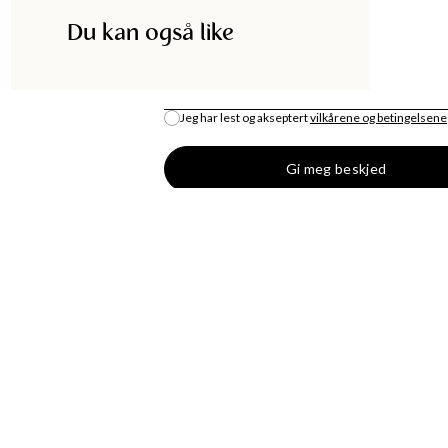
Du kan også like
E-POST
*
Jeg har lest og akseptert
vilkårene og betingelsene
Gi meg beskjed
DISKA
HANDLE
UTIKK
MOTENYHETER
S
KJOLER