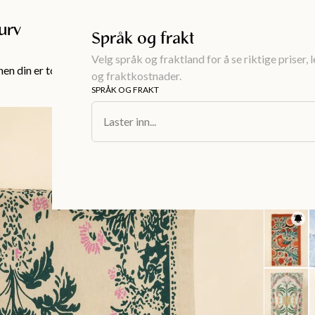
Gratis frakt over 999KR
urv
Språk og frakt
Velg språk og fraktland for å se riktige priser, 
en din er tom!
og fraktkostnader.
SPRÅK OG FRAKT
Interiør
/
Serv
Laster inn...
VEDA
Mønstre
499 kr