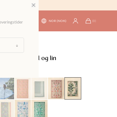
NOR (NOK)
(
0
)
leveringstider
ise
/
Bordduker og løpere
t duk i bomull og lin