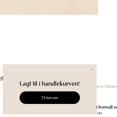
Bredd
Lengd
Oppri
Materi
40°C Mac
Produkt-
ldelser
Gi meg beskjed
Lagt til i handlekurven!
Gi meg beskjed når denne varen er tilbake
Til kassen
VEDA
Mønstret duk i bomull og
Størrelse
:
150X250 CM