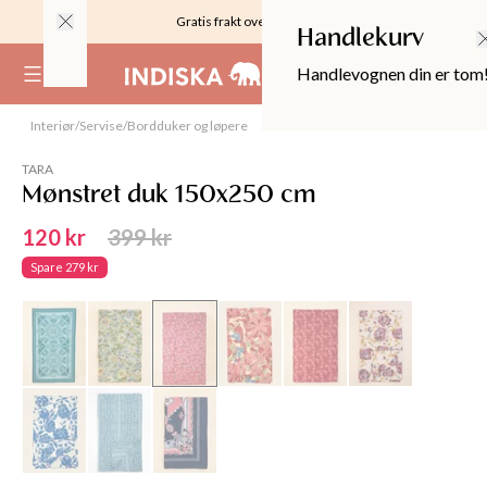
Gratis frakt over 999KR
Handlekurv
Handlevognen din er tom
(
0
)
Interiør
/
Servise
/
Bordduker og løpere
Utsolgt
TARA
Mønstret duk 150x250 cm
120 kr
399 kr
Spare
279 kr
OPPER