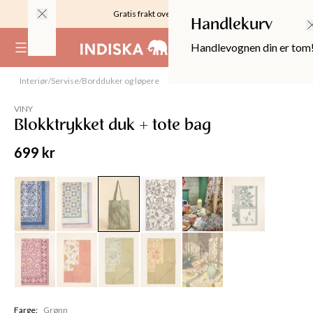
Gratis frakt over 999KR
Handlekurv
Handlevognen din er tom
(
0
)
Interiør
/
Servise
/
Bordduker og løpere
VINY
Blokktrykket duk + tote bag
699 kr
OPPER
Farge
:
Grønn