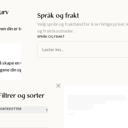
Gratis frakt over 999KR
urv
Språk og frakt
Velg språk og fraktland for å se riktige priser, 
en din er tom!
og fraktkostnader.
SPRÅK OG FRAKT
Laster inn...
 å skape en varm og personlig stil hjemme.
ingene din og skape en hjemmekoselig atmosfære.
Filtrer og sorter
SORTER ETTER
↑
ANBEFALT
LAVEST PRIS