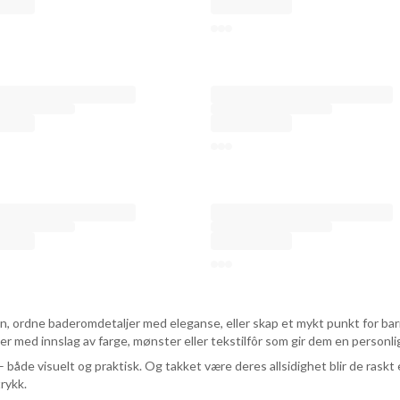
uen, ordne baderomdetaljer med eleganse, eller skap et mykt punkt for b
 med innslag av farge, mønster eller tekstilfôr som gir dem en personlig
 både visuelt og praktisk. Og takket være deres allsidighet blir de raskt 
trykk.