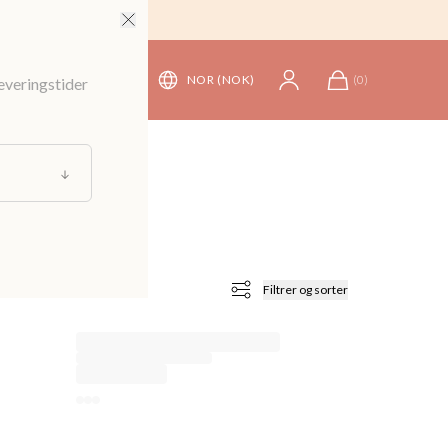
NOR (NOK)
(
0
)
leveringstider
Filtrer og sorter