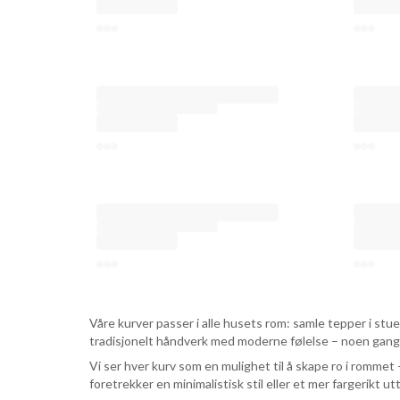
Våre kurver passer i alle husets rom: samle tepper i st
tradisjonelt håndverk med moderne følelse – noen ganger
Vi ser hver kurv som en mulighet til å skape ro i rommet –
foretrekker en minimalistisk stil eller et mer fargerikt ut