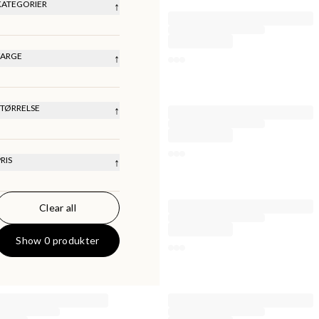
HØYEST PRIS
KATEGORIER
↑
SISTE
Containers & Organisers
FARGE
↑
STØRRELSE
↑
Onesize
RIS
↑
Clear all
0
KR
50000
KR
Show 0 produkter