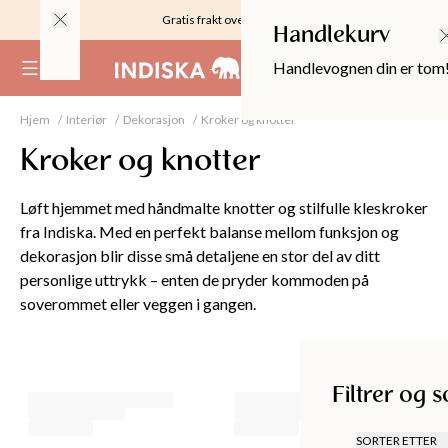
Gratis frakt over 999KR
Handlekurv
Handlevognen din er tom
(
0
)
Hjem
Interiør
Dekorasjon
Kroker og knotter
Kroker og knotter
Løft hjemmet med håndmalte knotter og stilfulle kleskroker
fra Indiska. Med en perfekt balanse mellom funksjon og
dekorasjon blir disse små detaljene en stor del av ditt
personlige uttrykk – enten de pryder kommoden på
soverommet eller veggen i gangen.
Filtrer og sorter
OPPER
Filtrer og s
SORTER ETTER