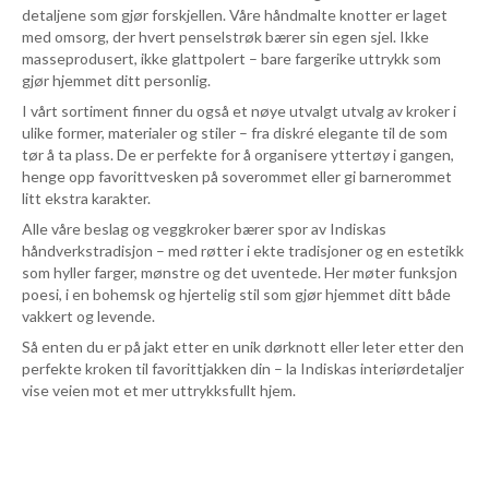
detaljene som gjør forskjellen. Våre håndmalte knotter er laget
med omsorg, der hvert penselstrøk bærer sin egen sjel. Ikke
masseprodusert, ikke glattpolert – bare fargerike uttrykk som
gjør hjemmet ditt personlig.
I vårt sortiment finner du også et nøye utvalgt utvalg av kroker i
ulike former, materialer og stiler – fra diskré elegante til de som
tør å ta plass. De er perfekte for å organisere yttertøy i gangen,
henge opp favorittvesken på soverommet eller gi barnerommet
litt ekstra karakter.
Alle våre beslag og veggkroker bærer spor av Indiskas
håndverkstradisjon – med røtter i ekte tradisjoner og en estetikk
som hyller farger, mønstre og det uventede. Her møter funksjon
poesi, i en bohemsk og hjertelig stil som gjør hjemmet ditt både
vakkert og levende.
Så enten du er på jakt etter en unik dørknott eller leter etter den
perfekte kroken til favorittjakken din – la Indiskas interiørdetaljer
vise veien mot et mer uttrykksfullt hjem.