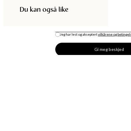
Du kan også like
E-POST
*
Jeg har lest og akseptert
vilkårene og betinge
Gi meg beskjed
DISKA
HANDLE
UTIKK
MOTENYHETER
S
KJOLER