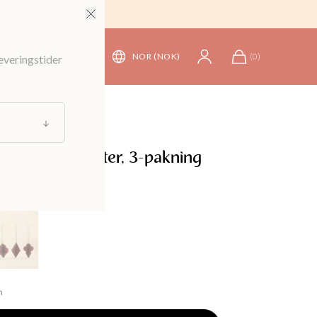
NOR (NOK)
(
0
)
leveringstider
rasjon
ive juletrepynter, 3-pakning
n