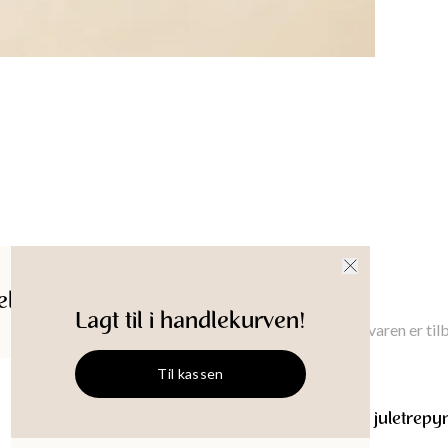
ldelser
Gi meg beskjed
Lagt til i handlekurven!
Gi meg beskjed når denne varen er til
Til kassen
PAPER
Dekorative juletrepy