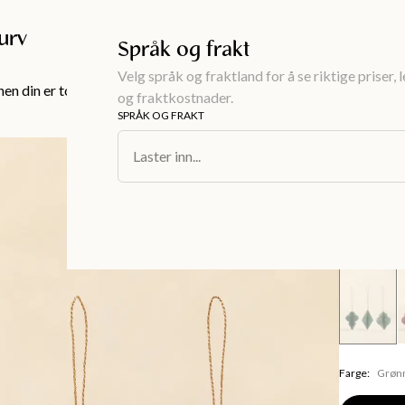
Gratis frakt over 999KR
urv
Språk og frakt
Velg språk og fraktland for å se riktige priser, 
en din er tom!
og fraktkostnader.
SPRÅK OG FRAKT
Interiør
/
Deko
Laster inn...
PAPER
Dekorat
99 kr
Farge
:
Grøn