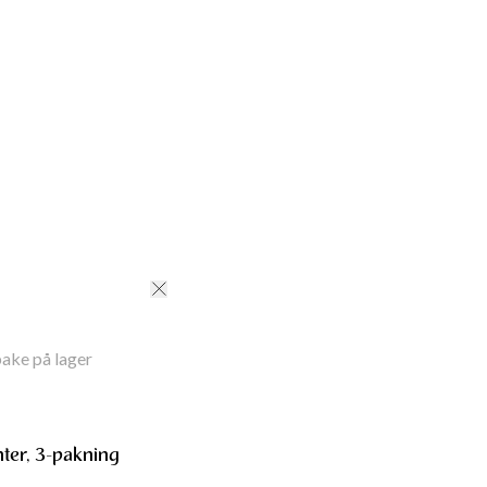
bake på lager
nter, 3-pakning