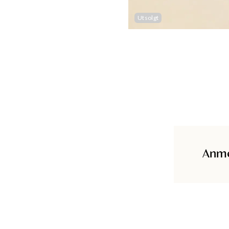
Utsolgt
Anme