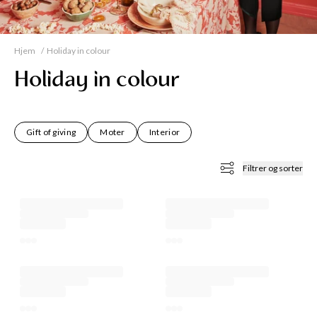
KKER
Hjem
Holiday in colour
Holiday in colour
Gift of giving
Moter
Interior
Filtrer og sorter