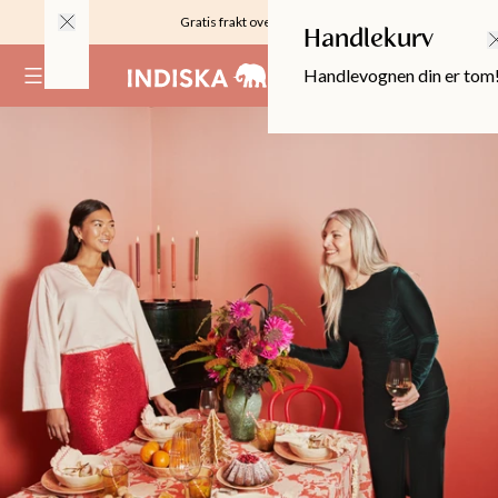
Gratis frakt over 999KR
Handlekurv
Handlevognen din er tom
(
0
)
OPPER