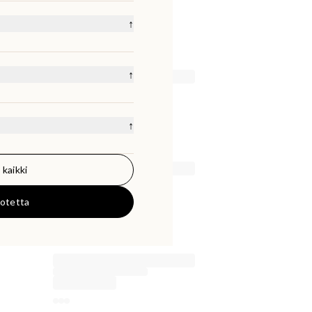
sories
Lifestyle
s
Lamp Shades
Napkins
↑
↑
m
XS
S/M
L/XL
↑
 kaikki
50000
KR
uotetta