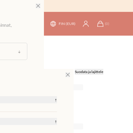
FIN (EUR)
(
0
)
innat,
Suodata ja lajittele
↑
↑