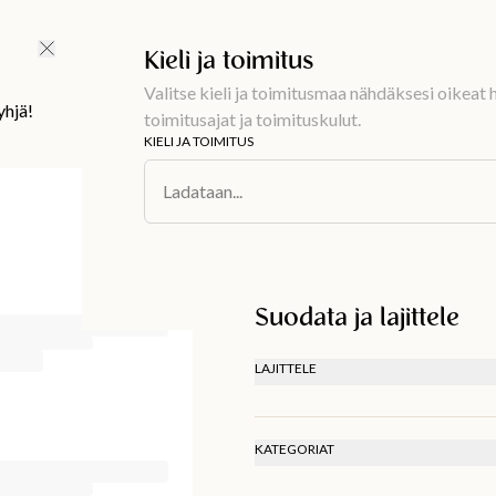
Ilmainen toimitus 59 €
Kieli ja toimitus
Valitse kieli ja toimitusmaa nähdäksesi oikeat h
yhjä!
toimitusajat ja toimituskulut.
KIELI JA TOIMITUS
Ladataan...
Suodata ja lajittele
LAJITTELE
SUOSITELLAAN
ALIN HINTA
KORKEIN HINTA
KATEGORIAT
UUSIN