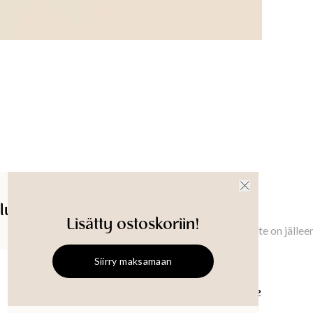
Clean wit
Tuotetu
lut
Saatavuus myymälässä
Ilmoita minulle
Lisätty ostoskoriin!
Ilmoita minulle, kun tämä tuote on jällee
Siirry maksamaan
MONO
Kirjainkoriste
MONO
Kirjainkoriste