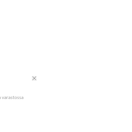
h dry cloth only
nnus
:
190100645K
n varastossa