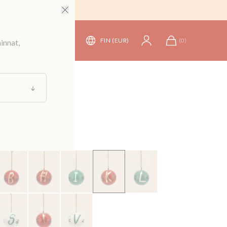
FIN (EUR)
(
0
)
innat,
stusesineet
koriste