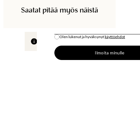
Saatat pitää myös näistä
ETSI KAUPASTA
SÄHKÖPOSTI
*
Olen lukenut ja hyväksynyt
käyttöehdot
Kaikki varastosaldo on arvio.
Ilmoita minulle
S
OSTA
LÄT
MUOTIUUTUUKSIA