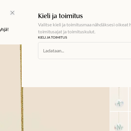
Ilmainen toimitus 59 €
Kieli ja toimitus
Valitse kieli ja toimitusmaa nähdäksesi oikeat h
yhjä!
toimitusajat ja toimituskulut.
KIELI JA TOIMITUS
Sisustus
/
Sisu
Ladataan...
MONO
Kirjain
6,99 €