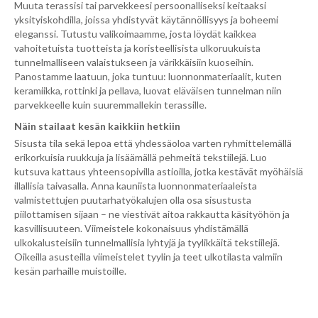
Muuta terassisi tai parvekkeesi persoonalliseksi keitaaksi
yksityiskohdilla, joissa yhdistyvät käytännöllisyys ja boheemi
eleganssi. Tutustu valikoimaamme, josta löydät kaikkea
vahoitetuista tuotteista ja koristeellisista ulkoruukuista
tunnelmalliseen valaistukseen ja värikkäisiin kuoseihin.
Panostamme laatuun, joka tuntuu: luonnonmateriaalit, kuten
keramiikka, rottinki ja pellava, luovat eläväisen tunnelman niin
parvekkeelle kuin suuremmallekin terassille.
Näin stailaat kesän kaikkiin hetkiin
Sisusta tila sekä lepoa että yhdessäoloa varten ryhmittelemällä
erikorkuisia ruukkuja ja lisäämällä pehmeitä tekstiilejä. Luo
kutsuva kattaus yhteensopivilla astioilla, jotka kestävät myöhäisiä
illallisia taivasalla. Anna kauniista luonnonmateriaaleista
valmistettujen puutarhatyökalujen olla osa sisustusta
piilottamisen sijaan – ne viestivät aitoa rakkautta käsityöhön ja
kasvillisuuteen. Viimeistele kokonaisuus yhdistämällä
ulkokalusteisiin tunnelmallisia lyhtyjä ja tyylikkäitä tekstiilejä.
Oikeilla asusteilla viimeistelet tyylin ja teet ulkotilasta valmiin
kesän parhaille muistoille.