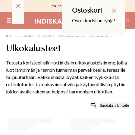
Ilmainen toimitus 59 €
Ostoskori
Ostoskorisi on tyhjä!
(
0
)
Kotiin
Sisustus
Collection
Kaikkea patiolle
Ulkokalusteet
RJOUS
Ulkokalusteet
Tutustu koristeellisiin rottinkisiin ulkokalusteisiimme, joilla
luot lämpimän ja rennon tunnelman parvekkeelle, terassille
tai puutarhaan. Valikoimasta löydät kaiken tyylikkäistä
ALIINAT
rottinkituoleista mukaviin sohviin ja käytännöllisiin pöytiin,
joiden avulla rakennat helposti harmonisen ulkotilan.
T
IT
Suodata ja lajittele
T
EET JA KORTIT
EET JA KYNTTILÄT