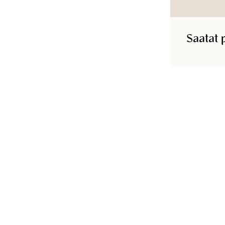
Tuotetunnus
:
190100250TULIPPINK
Saatat 