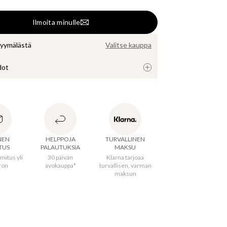
Ilmoita minulle
myymälästä
Valitse kauppa
dot
 100 % kivitavarasta valmistettu tarjoiluastia. 
iassa on aaltomaiset reunat, jotka ovat saaneet 
onsa simpukoista. Ne antavat ainutlaatuisen ja 
NEN
HELPPOJA
TURVALLINEN
TUS
PALAUTUKSIA
MAKSU
mitus yli
30 päivän
Klarna tarjoaa
ron
avokauppa*
turvallisen, varman
maksun
ija
:
40,2 cm
s
:
40,2 cm
us
:
4,5 cm
s
:
30,3 cm
erämaa
:
Portugali
aali
:
100% Kivitavara