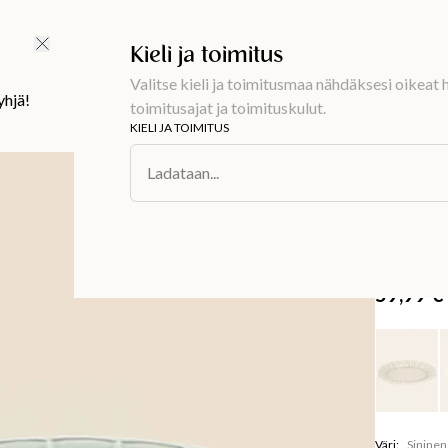
Ilmainen toimitus 59 €
Kieli ja toimitus
Valitse kieli ja toimitusmaa nähdäksesi oikeat h
yhjä!
toimitusajat ja toimituskulut.
KIELI JA TOIMITUS
Sisustus
/
Asti
Ladataan...
MATHILDA
Aaltore
kivitav
59,99 €
Väri
:
Sininen