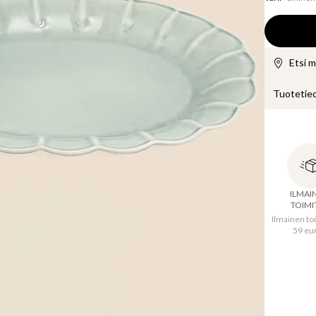
Etsi 
Tuotetie
Lasitettu,
Tässä ast
inspiraati
ILMAI
TOIMI
Ilmainen toi
59 eu
Halkais
Levey
Korke
Pituu
Alkup
Materi