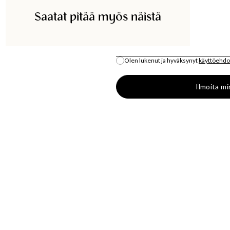
Saatat pitää myös näistä
ETSI KAUPASTA
SÄHKÖPOSTI
*
Olen lukenut ja hyväksynyt
käyttöehdo
Kaikki varastosaldo on arvio.
Ilmoita mi
S
OSTA
LÄT
MUOTIUUTUUKSIA