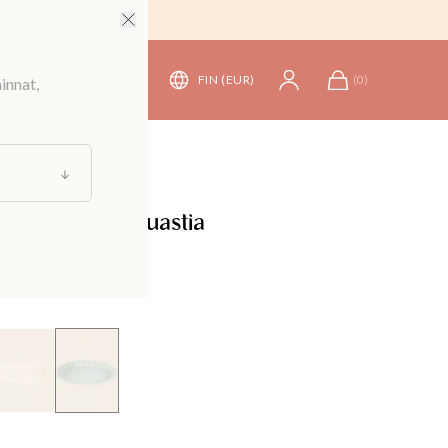
FIN (EUR)
(
0
)
innat,
at
/
Tarjottimet
unainen tarjoiluastia
arasta