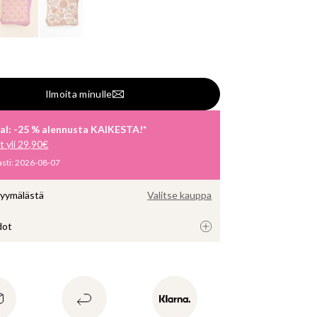
Ilmoita minulle
al: -25 % alennusta KAIKESTA!*
 yli 29,90€
sti
:
2026-08-07
myymälästä
Valitse kauppa
dot
lautasliinat koristeellisin värein ja kuvioin. Hyvä 