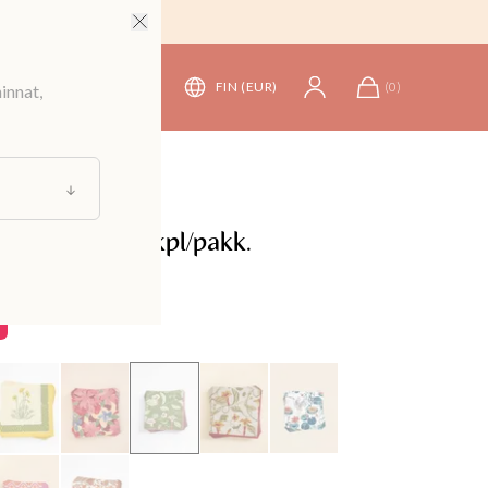
FIN (EUR)
(
0
)
innat,
at
/
Lautasliinat
autasliinat 20 kpl/pakk.
,99 €