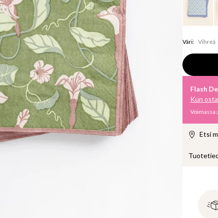
Väri
:
Vihreä
Flash De
Kun ostat
Voimassa a
Etsi 
Tuotetie
Paperiset 
imukyky. 