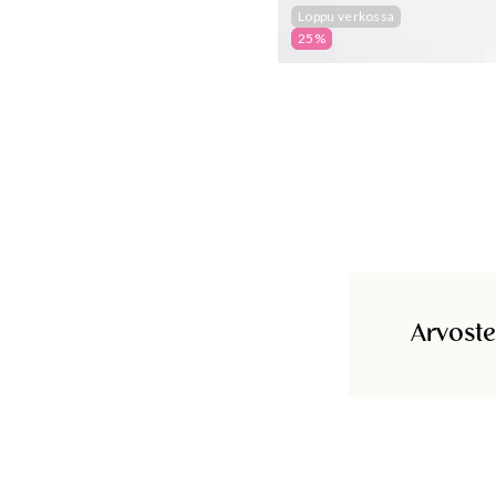
Loppu verkossa
25%
Arvoste