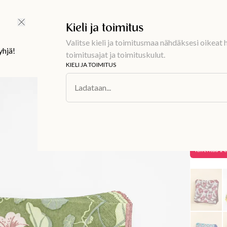
Ilmainen toimitus 59 €
Kieli ja toimitus
Valitse kieli ja toimitusmaa nähdäksesi oikeat h
yhjä!
toimitusajat ja toimituskulut.
KIELI JA TOIMITUS
Sisustus
/
Asti
Ladataan...
SOFIA
Paperil
2,99 €
3
Tallentaa
1 €