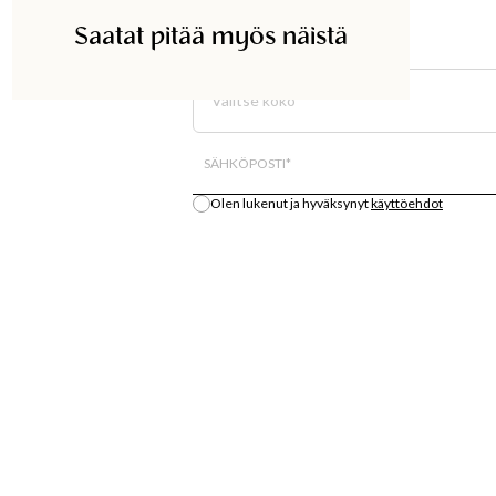
Saatat pitää myös näistä
ETSI KAUPASTA
Valitse koko
Kaikki varastosaldo on arvio.
SÄHKÖPOSTI
*
Olen lukenut ja hyväksynyt
käyttöehdot
Ilmoita minulle
S
OSTA
LÄT
MUOTIUUTUUKSIA